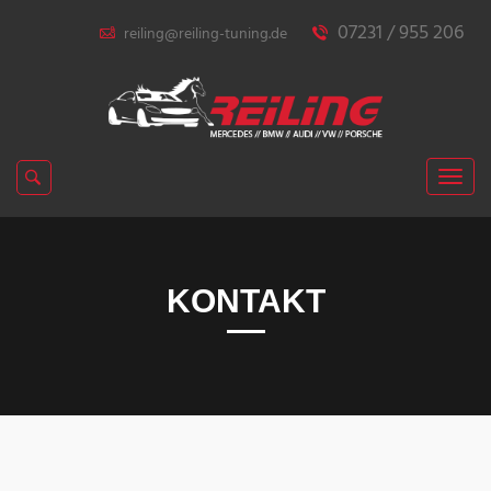
07231 / 955 206
reiling@reiling-tuning.de
KONTAKT